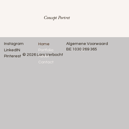
Concept Portret
Algemene Voorwaard
Instagram
Home
BE 1030 269 365
LinkedIN
Portfolio
© 2026 Lars Verbocht
Pinterest
About
Contact