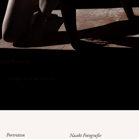
Lars Verbocht
Images that tell a story
Portretten
Naakt Fotografie